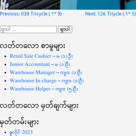
စာမူ
Previous:
038 Tricycle ( 1* 9)
Next:
126 Triycle ( 1* 5)
လမ်းကြောင်း
ရှာ
ပြ
သော
လတ်တ‌လော စာမူများ
စကားလုံး
-
Retail Sale Cashier – မ (၁) ဦး
Junior Accountant – မ (၁)ဦး
Warehouse Manager – ကျား (၁)ဦး
Warehouse In-charge – ကျား (၁)ဦး
Warehouse Helper – ကျား (၅)ဦး
လတ်တ‌လော မှတ်ချက်များ
မှတ်တမ်းများ
ဇူလိုင် 2023