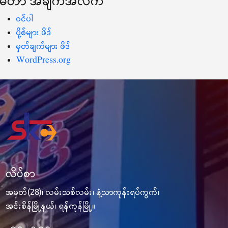
မီတာ အချက်အလက်
ဝင်ပါ
ပို့စ်များ ဖိဒ်
မှတ်ချက်များ ဖိဒ်
WordPress.org
လိပ်စာ
အမှတ်(28)၊ လမ်းသစ်လမ်း၊ နံ့သာကုန်းရပ်ကွက်၊
အင်းစိန်မြို့နယ်၊ ရန်ကုန်မြို့။