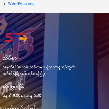
WordPress.org
လိပ်စာ
အမှတ်(28)၊ လမ်းသစ်လမ်း၊ နံ့သာကုန်းရပ်ကွက်၊
အင်းစိန်မြို့နယ်၊ ရန်ကုန်မြို့။
ဆိုင်ဖွင့်ချိန်
မနက် 9:00 မှ ညနေ 5:30
ဆက်သွယ်ရန်ဖုန်း