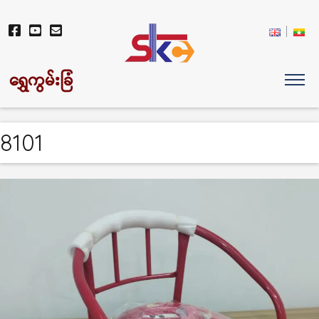
ရွှေကွမ်းခြံ
8101