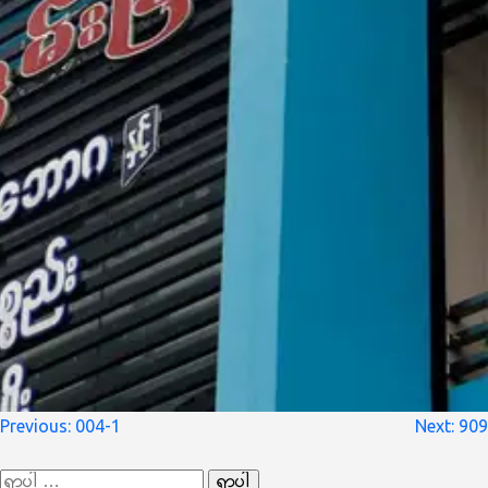
စာမူ
Previous:
004-1
Next:
909
လမ်းကြောင်း
ရှာ