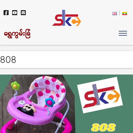
ရွှေကွမ်းခြံ
808