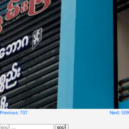
စာမူ
Previous:
707
Next:
509
လမ်းကြောင်း
ရှာ