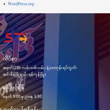
WordPress.org
လိပ်စာ
အမှတ်(28)၊ လမ်းသစ်လမ်း၊ နံ့သာကုန်းရပ်ကွက်၊
အင်းစိန်မြို့နယ်၊ ရန်ကုန်မြို့။
ဆိုင်ဖွင့်ချိန်
မနက် 9:00 မှ ညနေ 5:30
ဆက်သွယ်ရန်ဖုန်း