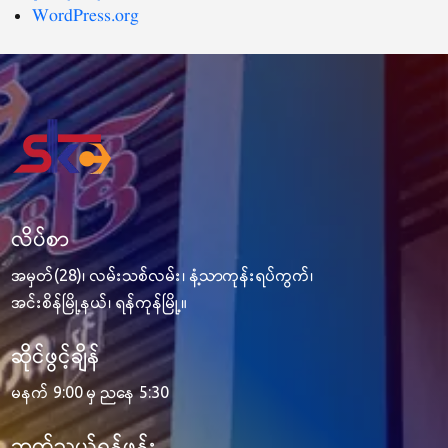
WordPress.org
လိပ်စာ
အမှတ်(28)၊ လမ်းသစ်လမ်း၊ နံ့သာကုန်းရပ်ကွက်၊
အင်းစိန်မြို့နယ်၊ ရန်ကုန်မြို့။
ဆိုင်ဖွင့်ချိန်
မနက် 9:00 မှ ညနေ 5:30
ဆက်သွယ်ရန်ဖုန်း