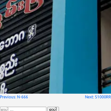
စာမူ
Previous:
N-666
Next:
S1000RR
လမ်းကြောင်း
ရှာ