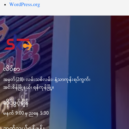
WordPress.org
လိပ်စာ
အမှတ်(28)၊ လမ်းသစ်လမ်း၊ နံ့သာကုန်းရပ်ကွက်၊
အင်းစိန်မြို့နယ်၊ ရန်ကုန်မြို့။
ဆိုင်ဖွင့်ချိန်
မနက် 9:00 မှ ညနေ 5:30
ဆက်သွယ်ရန်ဖုန်း