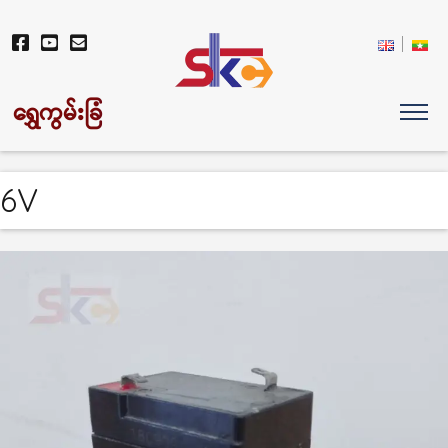
ရွှေကွမ်းခြံ
6V