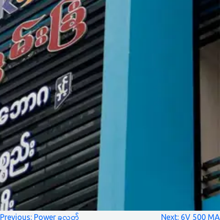
စာမူ
Previous:
Power ခလုတ်
Next:
6V 500 MA