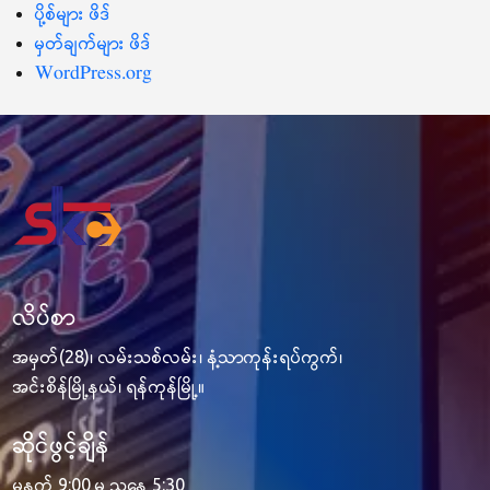
ပို့စ်များ ဖိဒ်
မှတ်ချက်များ ဖိဒ်
WordPress.org
လိပ်စာ
အမှတ်(28)၊ လမ်းသစ်လမ်း၊ နံ့သာကုန်းရပ်ကွက်၊
အင်းစိန်မြို့နယ်၊ ရန်ကုန်မြို့။
ဆိုင်ဖွင့်ချိန်
မနက် 9:00 မှ ညနေ 5:30