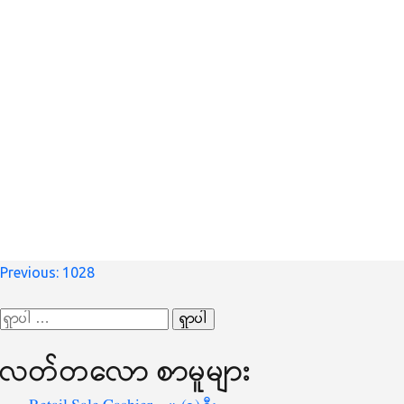
စာမူ
Previous:
1028
လမ်းကြောင်း
ရှာ
ပြ
သော
လတ်တ‌လော စာမူများ
စကားလုံး
-