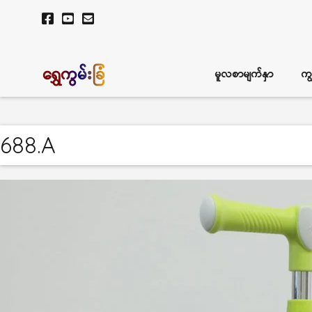
ရွှေကွမ်းခြံ
မူလစာမျက်နှာ
ကျ
688.A