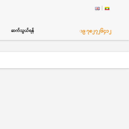
၀၉ ၇၈၂၇၂၆၄၁၂
ဆက်သွယ်ရန်