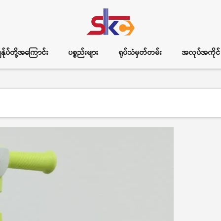
ွန်ုပ်တို့အကြောင်း
ပစ္စည်းများ
ရုပ်သံမှတ်တမ်း
အလုပ်အကိုင်