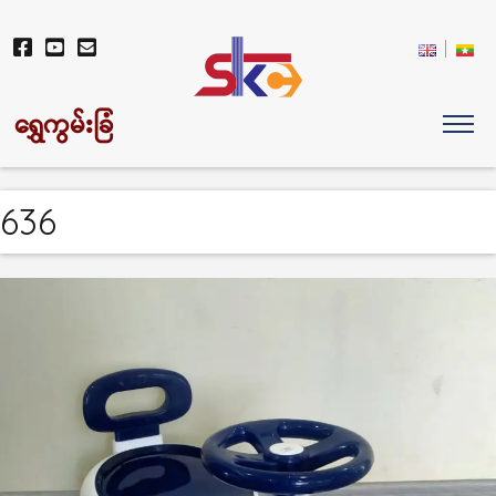
ရွှေကွမ်းခြံ
636