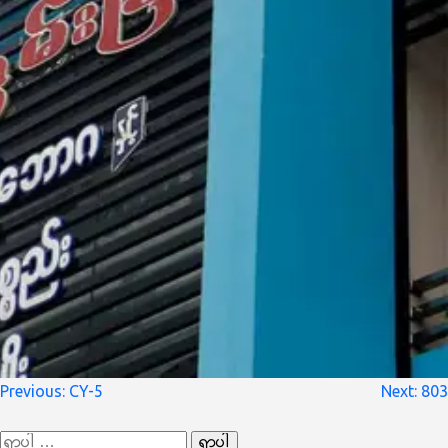
စာမူ
Previous:
CY-5
Next:
803
လမ်းကြောင်း
ရှာ