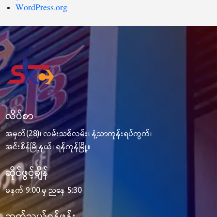
WordPress.org
လိပ်စာ
အမှတ်(28)၊ လမ်းသစ်လမ်း၊ နံ့သာကုန်းရပ်ကွက်၊
အင်းစိန်မြို့နယ်၊ ရန်ကုန်မြို့။
ဆိုင်ဖွင့်ချိန်
မနက် 9:00 မှ ညနေ 5:30
ဆက်သွယ်ရန်ဖုန်း