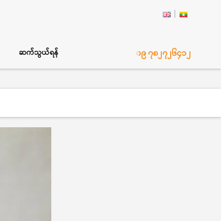
၀၉ ၇၈၂၇၂၆၄၁၂
ဆက်သွယ်ရန်