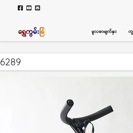
ရွှေကွမ်းခြံ
မူလစာမျက်နှာ
ကျ
6289