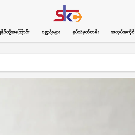
ွန်ုပ်တို့အကြောင်း
ပစ္စည်းများ
ရုပ်သံမှတ်တမ်း
အလုပ်အကိုင်