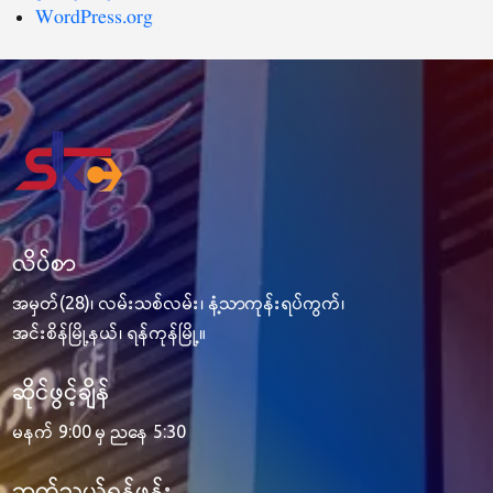
WordPress.org
လိပ်စာ
အမှတ်(28)၊ လမ်းသစ်လမ်း၊ နံ့သာကုန်းရပ်ကွက်၊
အင်းစိန်မြို့နယ်၊ ရန်ကုန်မြို့။
ဆိုင်ဖွင့်ချိန်
မနက် 9:00 မှ ညနေ 5:30
ဆက်သွယ်ရန်ဖုန်း