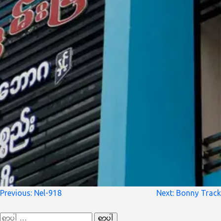
စာမူ
Previous:
Nel-918
Next:
Bonny Track
လမ်းကြောင်း
ရှာ