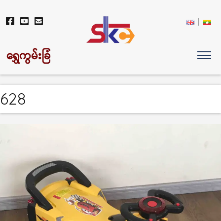
ရွှေကွမ်းခြံ
628