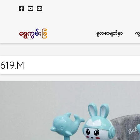
ရွှေကွမ်းခြံ
မူလစာမျက်နှာ
ကျ
619.M