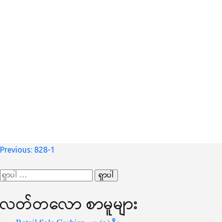
စာမူ
Previous:
828-1
လမ်းကြောင်း
ရှာ
ပြ
သော
လတ်တ‌လော စာမူများ
စကားလုံး
-