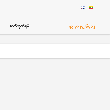
၀၉ ၇၈၂၇၂၆၄၁၂
ဆက်သွယ်ရန်