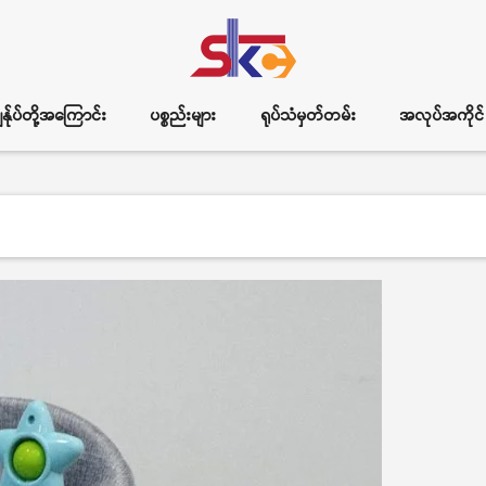
ွန်ုပ်တို့အကြောင်း
ပစ္စည်းများ
ရုပ်သံမှတ်တမ်း
အလုပ်အကိုင်