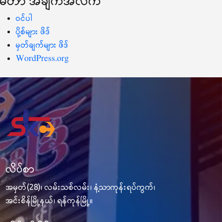
မီတာ အချက်အလက်
ဝင်ပါ
ပို့စ်များ ဖိဒ်
မှတ်ချက်များ ဖိဒ်
WordPress.org
လိပ်စာ
အမှတ်(28)၊ လမ်းသစ်လမ်း၊ နံ့သာကုန်းရပ်ကွက်၊
အင်းစိန်မြို့နယ်၊ ရန်ကုန်မြို့။