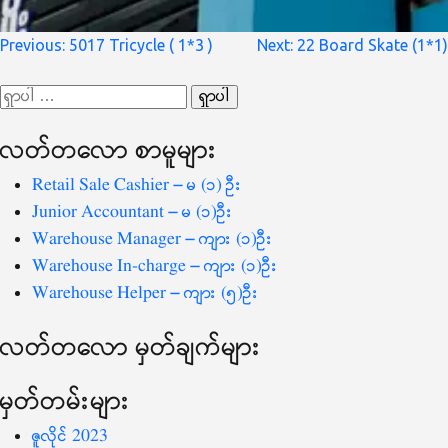
စာမူ
Previous:
5017 Tricycle ( 1*3 )
Next:
22 Board Skate (1*1)
လမ်းကြောင်း
ရှာ
ပြ
သော
လတ်တ‌လော စာမူများ
စကားလုံး
-
Retail Sale Cashier – မ (၁) ဦး
Junior Accountant – မ (၁)ဦး
Warehouse Manager – ကျား (၁)ဦး
Warehouse In-charge – ကျား (၁)ဦး
Warehouse Helper – ကျား (၅)ဦး
လတ်တ‌လော မှတ်ချက်များ
မှတ်တမ်းများ
ဇူလိုင် 2023