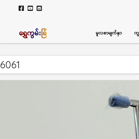
ရွှေကွမ်းခြံ
မူလစာမျက်နှာ
ကျ
6061