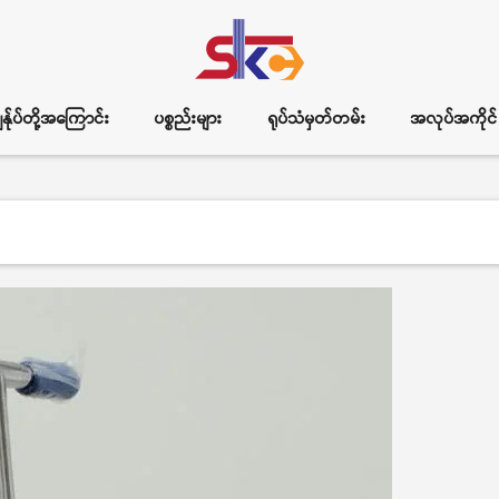
ွန်ုပ်တို့အကြောင်း
ပစ္စည်းများ
ရုပ်သံမှတ်တမ်း
အလုပ်အကိုင်