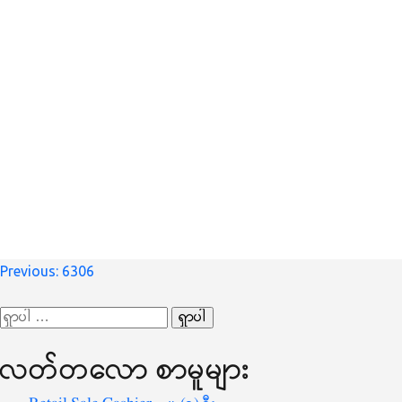
စာမူ
Previous:
6306
လမ်းကြောင်း
ရှာ
ပြ
သော
လတ်တ‌လော စာမူများ
စကားလုံး
-