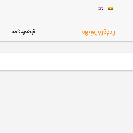
၀၉ ၇၈၂၇၂၆၄၁၂
ဆက်သွယ်ရန်