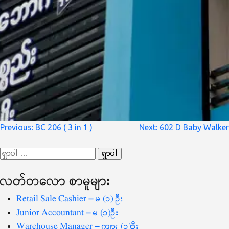
စာမူ
Previous:
BC 206 ( 3 in 1 )
Next:
602 D Baby Walker
လမ်းကြောင်း
ရှာ
ပြ
သော
လတ်တ‌လော စာမူများ
စကားလုံး
-
Retail Sale Cashier – မ (၁) ဦး
Junior Accountant – မ (၁)ဦး
Warehouse Manager – ကျား (၁)ဦး