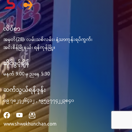
လိပ်စာ
အမှတ်(28)၊ လမ်းသစ်လမ်း၊ နံ့သာကုန်းရပ်ကွက်၊
အင်းစိန်မြို့နယ်၊ ရန်ကုန်မြို့။
ဆိုင်ဖွင့်ချိန်
မနက် 9:00 မှ ညနေ 5:30
ဆက်သွယ်ရန်ဖုန်း
၀၉ ၇၈၂၇၂၆၄၁၂
,
+၉၅၉၇၇၄၂၂၃၈၄၀
www.shwekhunchan.com