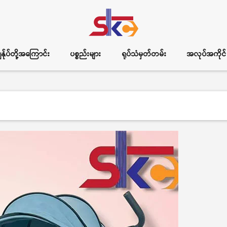
ွန်ုပ်တို့အကြောင်း
ပစ္စည်းများ
ရုပ်သံမှတ်တမ်း
အလုပ်အကိုင်