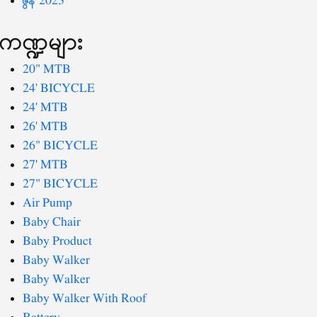
ဇွန် 2023
ကဏ္ဍများ
20" MTB
24' BICYCLE
24' MTB
26' MTB
26" BICYCLE
27' MTB
27" BICYCLE
Air Pump
Baby Chair
Baby Product
Baby Walker
Baby Walker
Baby Walker With Roof