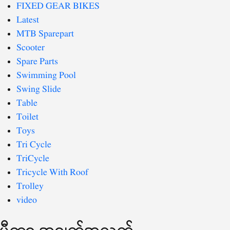
FIXED GEAR BIKES
Latest
MTB Sparepart
Scooter
Spare Parts
Swimming Pool
Swing Slide
Table
Toilet
Toys
Tri Cycle
TriCycle
Tricycle With Roof
Trolley
video
မီတာ အချက်အလက်