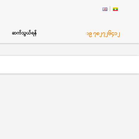
၀၉ ၇၈၂၇၂၆၄၁၂
ဆက်သွယ်ရန်