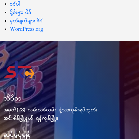
ဝင်ပါ
ပို့စ်များ ဖိဒ်
မှတ်ချက်များ ဖိဒ်
WordPress.org
လိပ်စာ
အမှတ်(28)၊ လမ်းသစ်လမ်း၊ နံ့သာကုန်းရပ်ကွက်၊
အင်းစိန်မြို့နယ်၊ ရန်ကုန်မြို့။
ဆိုင်ဖွင့်ချိန်