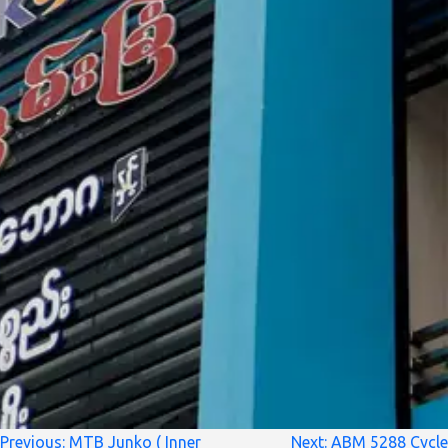
စာမူ
Previous:
MTB Junko ( Inner
Next:
ABM 5288 Cycle