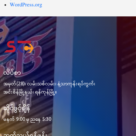
WordPress.org
လိပ်စာ
အမှတ်(28)၊ လမ်းသစ်လမ်း၊ နံ့သာကုန်းရပ်ကွက်၊
အင်းစိန်မြို့နယ်၊ ရန်ကုန်မြို့။
ဆိုင်ဖွင့်ချိန်
မနက် 9:00 မှ ညနေ 5:30
ဆက်သွယ်ရန်ဖုန်း