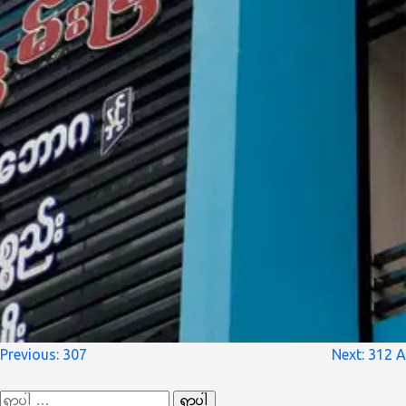
စာမူ
Previous:
307
Next:
312 A
လမ်းကြောင်း
ရှာ