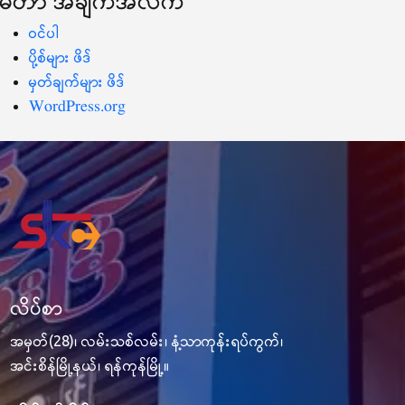
မီတာ အချက်အလက်
ဝင်ပါ
ပို့စ်များ ဖိဒ်
မှတ်ချက်များ ဖိဒ်
WordPress.org
လိပ်စာ
အမှတ်(28)၊ လမ်းသစ်လမ်း၊ နံ့သာကုန်းရပ်ကွက်၊
အင်းစိန်မြို့နယ်၊ ရန်ကုန်မြို့။