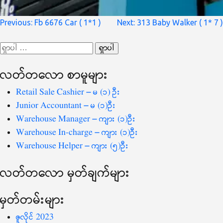
စာမူ
Previous:
Fb 6676 Car ( 1*1 )
Next:
313 Baby Walker ( 1* 7 )
လမ်းကြောင်း
ရှာ
ပြ
သော
လတ်တ‌လော စာမူများ
စကားလုံး
-
Retail Sale Cashier – မ (၁) ဦး
Junior Accountant – မ (၁)ဦး
Warehouse Manager – ကျား (၁)ဦး
Warehouse In-charge – ကျား (၁)ဦး
Warehouse Helper – ကျား (၅)ဦး
လတ်တ‌လော မှတ်ချက်များ
မှတ်တမ်းများ
ဇူလိုင် 2023