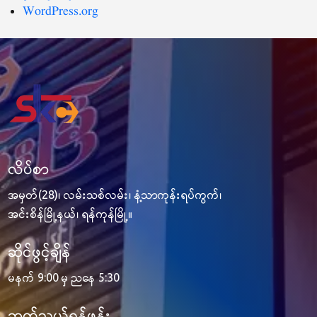
WordPress.org
လိပ်စာ
အမှတ်(28)၊ လမ်းသစ်လမ်း၊ နံ့သာကုန်းရပ်ကွက်၊
အင်းစိန်မြို့နယ်၊ ရန်ကုန်မြို့။
ဆိုင်ဖွင့်ချိန်
မနက် 9:00 မှ ညနေ 5:30
ဆက်သွယ်ရန်ဖုန်း