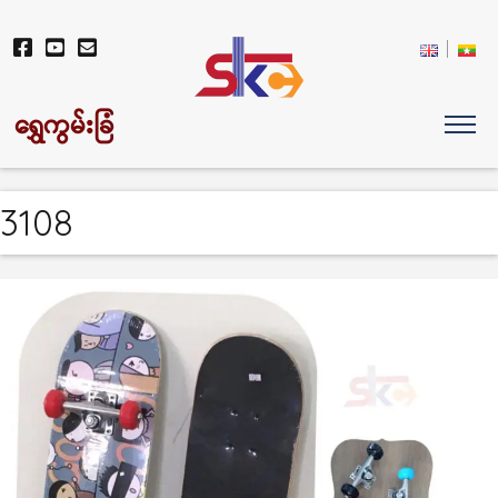
ရွှေကွမ်းခြံ
3108