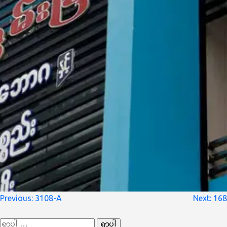
စာမူ
Previous:
3108-A
Next:
168
လမ်းကြောင်း
ရှာ