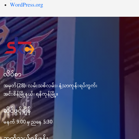
WordPress.org
လိပ်စာ
အမှတ်(28)၊ လမ်းသစ်လမ်း၊ နံ့သာကုန်းရပ်ကွက်၊
အင်းစိန်မြို့နယ်၊ ရန်ကုန်မြို့။
ဆိုင်ဖွင့်ချိန်
မနက် 9:00 မှ ညနေ 5:30
ဆက်သွယ်ရန်ဖုန်း