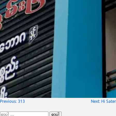
စာမူ
Previous:
313
Next:
Hi Sater
လမ်းကြောင်း
ရှာ