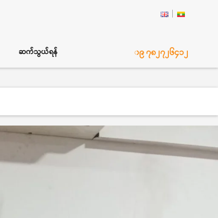
၀၉ ၇၈၂၇၂၆၄၁၂
ဆက်သွယ်ရန်