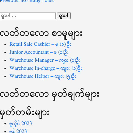
စာမူ
Previous:
307 Baby Toilet
လမ်းကြောင်း
ရှာ
ပြ
သော
လတ်တ‌လော စာမူများ
စကားလုံး
-
Retail Sale Cashier – မ (၁) ဦး
Junior Accountant – မ (၁)ဦး
Warehouse Manager – ကျား (၁)ဦး
Warehouse In-charge – ကျား (၁)ဦး
Warehouse Helper – ကျား (၅)ဦး
လတ်တ‌လော မှတ်ချက်များ
မှတ်တမ်းများ
ဇူလိုင် 2023
ဇွန် 2023