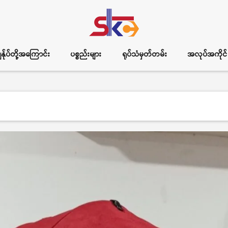
ွန်ုပ်တို့အကြောင်း
ပစ္စည်းများ
ရုပ်သံမှတ်တမ်း
အလုပ်အကိုင်