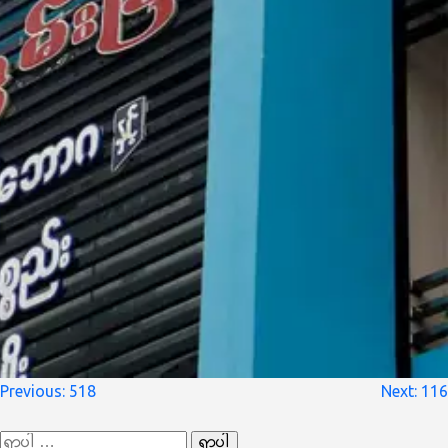
စာမူ
Previous:
518
Next:
116
လမ်းကြောင်း
ရှာ