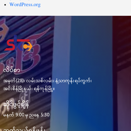
WordPress.org
လိပ်စာ
အမှတ်(28)၊ လမ်းသစ်လမ်း၊ နံ့သာကုန်းရပ်ကွက်၊
အင်းစိန်မြို့နယ်၊ ရန်ကုန်မြို့။
ဆိုင်ဖွင့်ချိန်
မနက် 9:00 မှ ညနေ 5:30
ဆက်သွယ်ရန်ဖုန်း