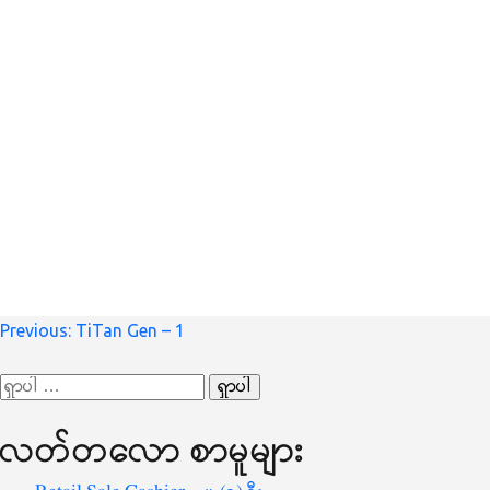
စာမူ
Previous:
TiTan Gen – 1
လမ်းကြောင်း
ရှာ
ပြ
သော
လတ်တ‌လော စာမူများ
စကားလုံး
-