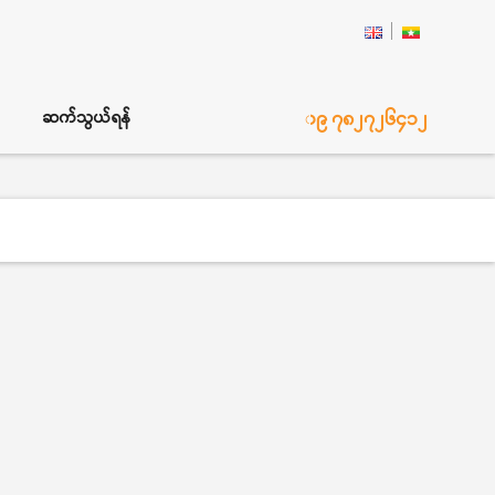
၀၉ ၇၈၂၇၂၆၄၁၂
ဆက်သွယ်ရန်