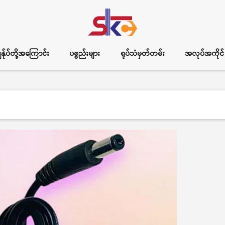
ွန်ုပ်တို့အကြောင်း
ပစ္စည်းများ
ရုပ်သံမှတ်တမ်း
အလုပ်အကိုင်