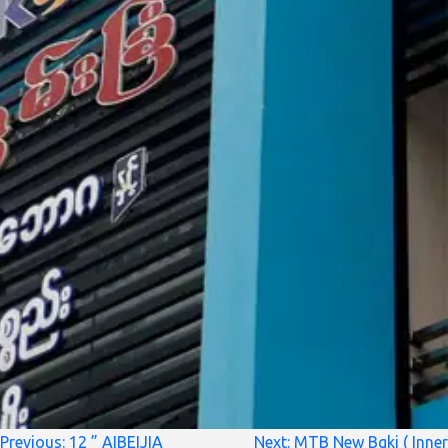
စာမူ
Previous:
12 ” AIBEIJIA
Next:
MTB New Bgki ( Inner