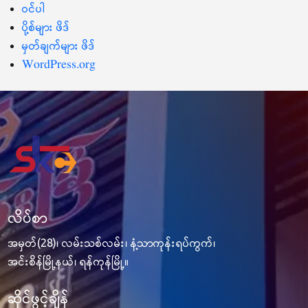
ဝင်ပါ
ပို့စ်များ ဖိဒ်
မှတ်ချက်များ ဖိဒ်
WordPress.org
လိပ်စာ
အမှတ်(28)၊ လမ်းသစ်လမ်း၊ နံ့သာကုန်းရပ်ကွက်၊
အင်းစိန်မြို့နယ်၊ ရန်ကုန်မြို့။
ဆိုင်ဖွင့်ချိန်