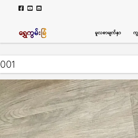
ရွှေကွမ်းခြံ
မူလစာမျက်နှာ
ကျ
001