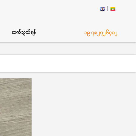
၀၉ ၇၈၂၇၂၆၄၁၂
ဆက်သွယ်ရန်