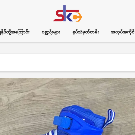
ွန်ုပ်တို့အကြောင်း
ပစ္စည်းများ
ရုပ်သံမှတ်တမ်း
အလုပ်အကိုင်