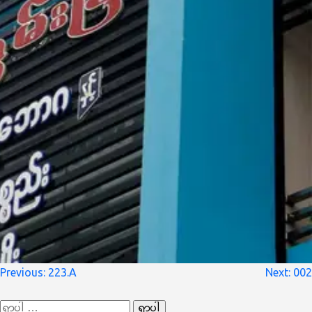
စာမူ
Previous:
223.A
Next:
002
လမ်းကြောင်း
ရှာ