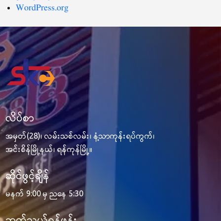
WordPress.org
လိပ်စာ
အမှတ်(28)၊ လမ်းသစ်လမ်း၊ နံ့သာကုန်းရပ်ကွက်၊
အင်းစိန်မြို့နယ်၊ ရန်ကုန်မြို့။
ဆိုင်ဖွင့်ချိန်
မနက် 9:00 မှ ညနေ 5:30
ဆက်သွယ်ရန်ဖုန်း