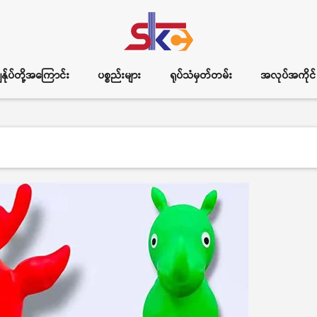
ွန်ုပ်တို့အကြောင်း
ပစ္စည်းများ
ရုပ်သံမှတ်တမ်း
အလုပ်အကိုင်