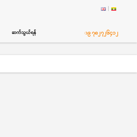
၀၉ ၇၈၂၇၂၆၄၁၂
ဆက်သွယ်ရန်