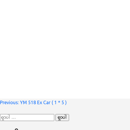
စာမူ
Previous:
YM 518 Ex Car ( 1 * 5 )
လမ်းကြောင်း
ရှာ
ပြ
သော