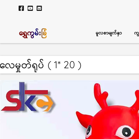
ရွှေကွမ်းခြံ
မူလစာမျက်နှာ
ကျ
လေမှုတ်ရုပ် ( 1* 20 )