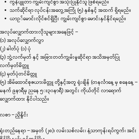
ကွန်ပျူတာ ကျွမ်းကျင်စွာ အသုံးပြုနိုင်သူ ဖြစ်ရမည်။
သက်ဆိုင်ရာ လုပ်ငန်းအတွေ့အကြုံ (၅) နှစ်နှင့် အထက် ရှိရမည်။
ယာဥ်မောင်းလိုင်စင်ရှိပြီး ကျွမ်းကျင်စွာ မောင်းနှင်နိုင်ရမည်။
အလုပ်လျှောက်ထားလိုသူများအနေဖြင့် –
(၁) အလုပ်လျှောက်လွှာ
(၂) ဓါတ်ပုံ (၁) ပုံ
(၃) ဘွဲ့လက်မှတ် နှင့် အခြားတတ်ကျွမ်းမှုဆိုင်ရာ အသိအမှတ်ပြု
လက်မှတ်မိတ္တူ
(၄) မှတ်ပုံတင်မိတ္တူ
(၅) အိမ်ထောင်စုဇယားမိတ္တူ တို့နှင့်အတူ ရုံးချိန် (တနင်္လာနေ့ မှ စနေနေ့ –
မနက် ၉နာရီမှ ညနေ ၅း၃၀နာရီ) အတွင်း ကိုယ်တိုင် လာရောက်
လျှောက်ထား နိုင်ပါသည်။
လစာ – ညှိနှိုင်း
ရုံးတည်နေရာ – အမှတ် (၂၈)၊ လမ်းသစ်လမ်း၊ နံ့သာကုန်းရပ်ကွက်၊ အင်း
စိန်မြို့နယ်၊ ရန်ကုန်မြို့။