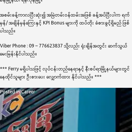
အစမ်းခန့်ကာလပြီးဆုံး၍ အမြဲတမ်းဝန်ထမ်းအဖြစ် ခန့်အပ်ပြီးပါက ရက်
မှန်/ အချိန်မှန်ကြေးနှင့် KPI Bonus များကို ထပ်တိုး ခံစားခွင့်ရှိမည် ဖြစ်
ပါသည်။
Viber Phone : 09 – 776623837 သို့လည်း ရုံးချိန်အတွင်း ဆက်သွယ်
မေးမြန်းနိုင်ပါသည်။
*** Ferry မရှိပါသဖြင့် လုပ်ငန်းတည်နေရာနှင့် နီးစပ်ရာမြို့နယ်များတွင်
နေထိုင်သူများ ဦးစားပေး လျှောက်ထား နိုင်ပါသည်။ ***
Posted in
Career