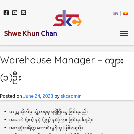
Shwe Khun Chan
Warehouse Manager – ကျား
(၁)ဦး
Posted on
June 24, 2023
by
skcadmin
တက္ကသိုလ်မှ ဘွဲ့တခုခု ရရှိပြီးသူ ဖြစ်ရမည်။
အသက် (၃၀) နှင့် (၄၅) နှစ်ကြား ဖြစ်ရပါမည်။
အကျင့်စာရိတ္တ ကောင်းမွန်သူ ဖြစ်ရမည်။