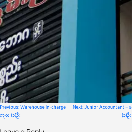
Post
Previous:
Warehouse In-charge
Next:
Junior Accountant – မ
navigation
ကျား (၁)ဦး
(၁)ဦး
Leave a Reply