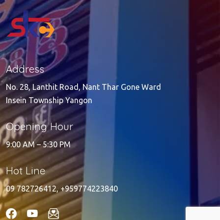
Address
No. 28, Lanthit Road, Nant Thar Gone Ward
Insein Township Yangon
Opening Hour
9:00 AM – 5:30 PM
Hot Line
09 782726412
,
+959774223840